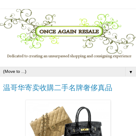
▼
温哥华寄卖收購二手名牌奢侈真品